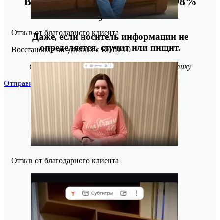
Восстанавливаем данные в 98%
случаев!
Отзыв от благодарного клиента
Даже, если носитель информации не
определяется, стучит или пищит.
Восстановление данных с RAID 10
Отправьте заявку на
бесплатную
диагностику
Отправить
Отзыв от благодарного клиента