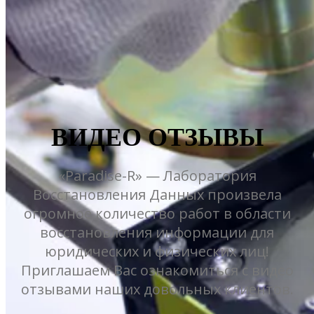
ВИДЕО ОТЗЫВЫ
«Paradise-R» — Лаборатория
Восстановления Данных произвела
огромное количество работ в области
восстановления информации для
юридических и физических лиц!
Приглашаем Вас ознакомиться с видео
отзывами наших довольных клиентов.